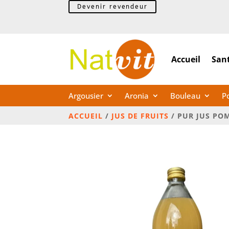
Devenir revendeur
Accueil
Sant
Argousier
Aronia
Bouleau
P
ACCUEIL
/
JUS DE FRUITS
/ PUR JUS PO