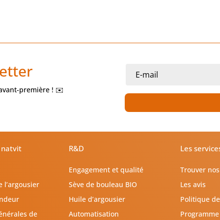
etter
 avant-première ! ✉️
 natvit
R&D
Les service
Engagement et qualité
Trouver nos
e l’argousier
Sève de bouleau BIO
Les avis
endeur
Huile d’argousier
Politique d
énérales de
Automatisation
Programme d