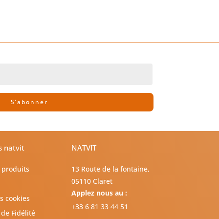
S'abonner
s natvit
NATVIT
 produits
13 Route de la fontaine,
05110 Claret
Applez nous au :
es cookies
+33 6 81 33 44 51
e Fidélité