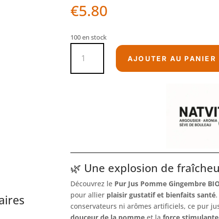
€
5.80
100 en stock
quantité
AJOUTER AU PANIER
de
Pur
jus
Pomme
Gingembre
BIO
1L
🌿 Une explosion de fraîche
Découvrez le
Pur Jus Pomme Gingembre BIO
pour allier
plaisir gustatif et bienfaits santé
.
aires
conservateurs ni arômes artificiels, ce pur jus
douceur de la pomme
et la
force stimulant