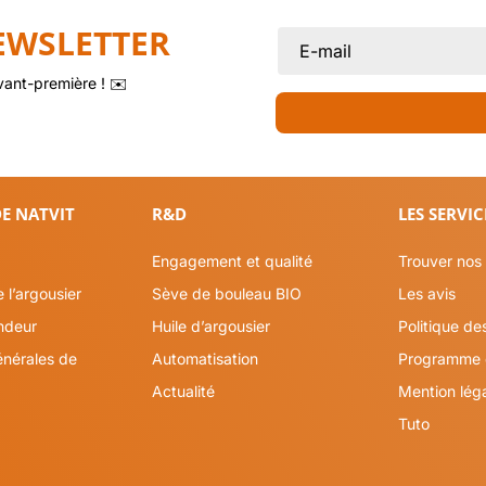
EWSLETTER
vant-première ! ✉️
E NATVIT
R&D
LES SERVIC
Engagement et qualité
Trouver nos 
 l’argousier
Sève de bouleau BIO
Les avis
ndeur
Huile d’argousier
Politique de
énérales de
Automatisation
Programme d
Actualité
Mention lég
Tuto