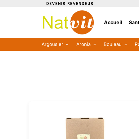
DEVENIR REVENDEUR
Accueil
Sant
Argousier
Aronia
Bouleau
P