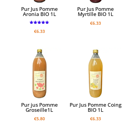
Pur Jus Pomme
Pur Jus Pomme
Aronia BIO 1L
Myrtille BIO 1L
€
6.33
Note
€
6.33
5.00
sur 5
Pur jus Pomme
Pur Jus Pomme Coing
Groseille1L
BIO 1L
€
5.80
€
6.33