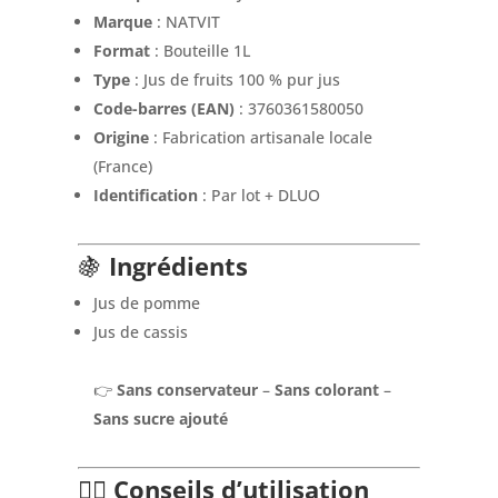
Marque
: NATVIT
Format
: Bouteille 1L
Type
: Jus de fruits 100 % pur jus
Code-barres (EAN)
: 3760361580050
Origine
: Fabrication artisanale locale
(France)
Identification
: Par lot + DLUO
🍇
Ingrédients
Jus de pomme
Jus de cassis
👉
Sans conservateur
–
Sans colorant
–
Sans sucre ajouté
👩‍⚕️
Conseils d’utilisation