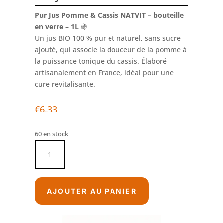
Pur Jus Pomme & Cassis NATVIT – bouteille
en verre – 1L
🍇
Un jus BIO 100 % pur et naturel, sans sucre
ajouté, qui associe la douceur de la pomme à
la puissance tonique du cassis. Élaboré
artisanalement en France, idéal pour une
cure revitalisante.
€
6.33
60 en stock
quantité
de
Pur
Jus
Pomme
AJOUTER AU PANIER
Cassis
1L