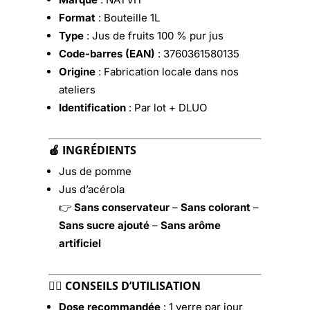
Format
: Bouteille 1L
Type
: Jus de fruits 100 % pur jus
Code-barres (EAN)
: 3760361580135
Origine
: Fabrication locale dans nos
ateliers
Identification
: Par lot + DLUO
🍎
INGRÉDIENTS
Jus de pomme
Jus d’acérola
👉
Sans conservateur
–
Sans colorant
–
Sans sucre ajouté
–
Sans arôme
artificiel
👩‍⚕️
CONSEILS D’UTILISATION
Dose recommandée
: 1 verre par jour