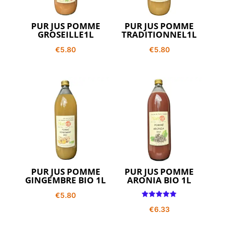
PUR JUS POMME
PUR JUS POMME
GROSEILLE1L
TRADITIONNEL1L
€
5.80
€
5.80
PUR JUS POMME
PUR JUS POMME
GINGEMBRE BIO 1L
ARONIA BIO 1L
€
5.80
Note
€
6.33
5.00
sur 5